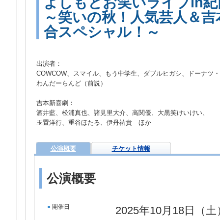
よしもとお笑いライブin紀南
～笑いの秋！人気芸人＆吉
合スペシャル！～
出演者：
COWCOW、スマイル、もう中学生、ダブルヒガシ、ドーナツ
わんだーらんど（前説）
吉本新喜劇：
酒井藍、松浦真也、諸見里大介、高関優、大黒笑けいけい、
玉置洋行、重谷ほたる、伊丹祐貴 ほか
公演概要
チケット情報
公演概要
●
開催日
2025年10月18日（土