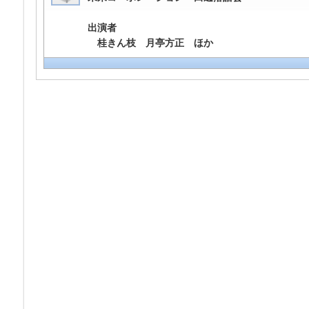
出演者
桂きん枝 月亭方正 ほか